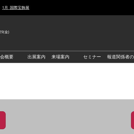
1月_国際宝飾展
29(金)
J
E
示会概要
出展案内
来場案内
セミナー
報道関係者の
前回来場者数
前回(2026年)会場風景
ゾーンマップ
IJT 出展社おすすめ商品ガイ
ド
アクセス・来場ガイド