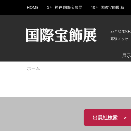
Press
ス
HOME
5月_神戸 国際宝飾展
10月_国際宝飾展 秋
Escape
キ
to
ッ
close
プ
the
27/1/27(水)-
し
menu.
幕張メッセ
て
進
む
展
ホーム
出展社検索 ＞