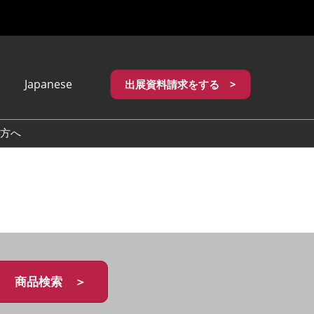
Japanese
出展資料請求をする >
apanese
nglish
方へ
繁體中文
商品検索 ＞