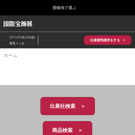
Press
ス
開催地で選ぶ
Escape
キ
to
ッ
close
HOME
グ
プ
the
ロ
2026年10月28日
し
ー
menu.
パシフィコ横浜/Pacifico Yokohama,Japan
27/1/27(水)-29(金)
バ
出展資料請求をする >
て
幕張メッセ
ル
進
ナ
5月_神戸 国際宝飾展
ホーム
ビ
む
2027年05月20日
ゲ
神戸国際展示場/ Kobe International Exhibition Hall, Japan
ー
シ
ョ
10月_国際宝飾展 秋
ン
2026年10月28日
を
パシフィコ横浜/Pacifico Yokohama,Japan
折
り
た
出展社検索 ＞
1月_国際宝飾展
た
2027年01月27日
む
幕張メッセ/Makuhari Messe
商品検索 ＞