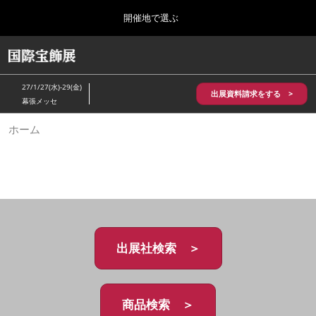
Press
ス
開催地で選ぶ
Escape
キ
to
ッ
close
HOME
グ
プ
the
ロ
2026年10月28日
し
ー
menu.
パシフィコ横浜/Pacifico Yokohama,Japan
27/1/27(水)-29(金)
バ
出展資料請求をする >
て
幕張メッセ
ル
進
ナ
5月_神戸 国際宝飾展
ホーム
ビ
む
2027年05月20日
ゲ
神戸国際展示場/ Kobe International Exhibition Hall, Japan
ー
シ
ョ
10月_国際宝飾展 秋
ン
2026年10月28日
を
パシフィコ横浜/Pacifico Yokohama,Japan
折
り
た
出展社検索 ＞
1月_国際宝飾展
た
2027年01月27日
む
幕張メッセ/Makuhari Messe
商品検索 ＞