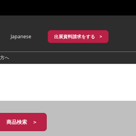
Japanese
出展資料請求をする >
apanese
nglish
方へ
繁體中文
商品検索 ＞