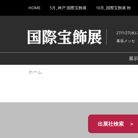
Press
ス
HOME
5月_神戸 国際宝飾展
10月_国際宝飾展 秋
Escape
キ
to
ッ
close
プ
the
27/1/27(水)-
し
menu.
幕張メッセ
て
進
む
展
ホーム
出展社検索 ＞