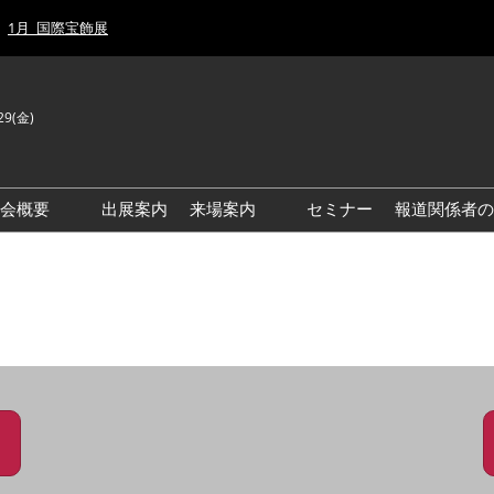
1月_国際宝飾展
29(金)
J
E
示会概要
出展案内
来場案内
セミナー
報道関係者の
前回来場者数
前回(2026年)会場風景
ゾーンマップ
IJT 出展社おすすめ商品ガイ
ド
アクセス・来場ガイド