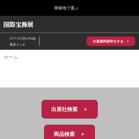
Press
ス
開催地で選ぶ
Escape
キ
to
ッ
close
HOME
グ
プ
the
ロ
2026年10月28日
し
ー
menu.
パシフィコ横浜/Pacifico Yokohama,Japan
27/1/27(水)-29(金)
バ
出展資料請求をする >
て
幕張メッセ
ル
進
ナ
5月_神戸 国際宝飾展
ホーム
ビ
む
2027年05月20日
ゲ
神戸国際展示場/ Kobe International Exhibition Hall, Japan
ー
シ
ョ
10月_国際宝飾展 秋
ン
2026年10月28日
を
パシフィコ横浜/Pacifico Yokohama,Japan
折
り
た
出展社検索 ＞
1月_国際宝飾展
た
2027年01月27日
む
幕張メッセ/Makuhari Messe
商品検索 ＞