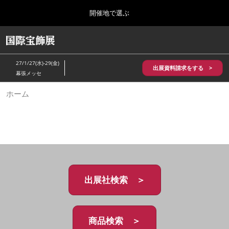
Press
ス
開催地で選ぶ
Escape
キ
to
ッ
close
HOME
グ
プ
the
ロ
2026年10月28日
し
ー
menu.
パシフィコ横浜/Pacifico Yokohama,Japan
27/1/27(水)-29(金)
バ
出展資料請求をする >
て
幕張メッセ
ル
進
ナ
5月_神戸 国際宝飾展
ホーム
ビ
む
2027年05月20日
ゲ
神戸国際展示場/ Kobe International Exhibition Hall, Japan
ー
シ
ョ
10月_国際宝飾展 秋
ン
2026年10月28日
を
パシフィコ横浜/Pacifico Yokohama,Japan
折
り
た
出展社検索 ＞
1月_国際宝飾展
た
2027年01月27日
む
幕張メッセ/Makuhari Messe
商品検索 ＞