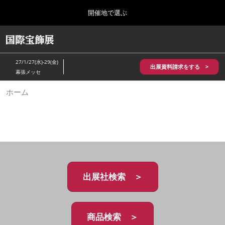
Press
ス
開催地で選ぶ
Escape
キ
to
ッ
close
HOME
グ
プ
the
ロ
2026年10月28日
し
ー
menu.
パシフィコ横浜/Pacifico Yokohama,Japan
27/1/27(水)-29(金)
バ
出展資料請求をする >
て
幕張メッセ
ル
進
ナ
5月_神戸 国際宝飾展
ホーム
ビ
む
2027年05月20日
ゲ
神戸国際展示場/ Kobe International Exhibition Hall, Japan
ー
シ
ョ
10月_国際宝飾展 秋
ン
2026年10月28日
を
パシフィコ横浜/Pacifico Yokohama,Japan
折
り
た
出展社検索 ＞
1月_国際宝飾展
た
2027年01月27日
む
幕張メッセ/Makuhari Messe
商品検索 ＞