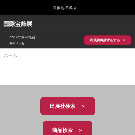
Press
ス
開催地で選ぶ
Escape
キ
to
ッ
close
HOME
グ
プ
the
ロ
2026年10月28日
し
ー
menu.
パシフィコ横浜/Pacifico Yokohama,Japan
27/1/27(水)-29(金)
バ
出展資料請求をする >
て
幕張メッセ
ル
進
ナ
5月_神戸 国際宝飾展
ホーム
ビ
む
2027年05月20日
ゲ
神戸国際展示場/ Kobe International Exhibition Hall, Japan
ー
シ
ョ
10月_国際宝飾展 秋
ン
2026年10月28日
を
パシフィコ横浜/Pacifico Yokohama,Japan
折
り
た
出展社検索 ＞
1月_国際宝飾展
た
2027年01月27日
む
幕張メッセ/Makuhari Messe
商品検索 ＞