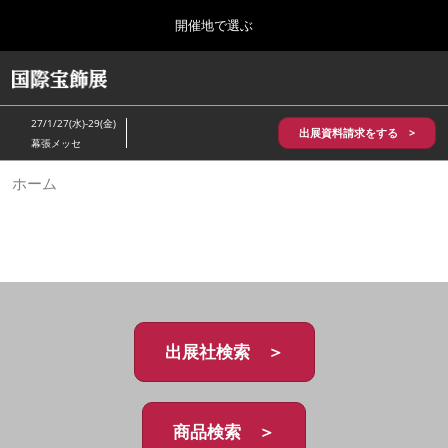
Press
ス
開催地で選ぶ
Escape
キ
to
ッ
close
HOME
グ
プ
the
ロ
2026年10月28日
し
ー
menu.
パシフィコ横浜/Pacifico Yokohama,Japan
27/1/27(水)-29(金)
バ
出展資料請求をする >
て
幕張メッセ
ル
進
ナ
5月_神戸 国際宝飾展
ホーム
ビ
む
2027年05月20日
ゲ
神戸国際展示場/ Kobe International Exhibition Hall, Japan
ー
シ
ョ
10月_国際宝飾展 秋
ン
2026年10月28日
を
パシフィコ横浜/Pacifico Yokohama,Japan
折
り
た
出展社検索 ＞
1月_国際宝飾展
た
2027年01月27日
む
幕張メッセ/Makuhari Messe
商品検索 ＞