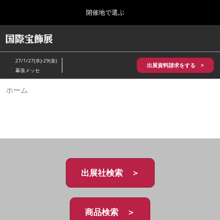
Press
ス
開催地で選ぶ
Escape
キ
to
ッ
close
HOME
グ
プ
the
ロ
2026年10月28日
し
ー
menu.
パシフィコ横浜/Pacifico Yokohama,Japan
27/1/27(水)-29(金)
バ
出展資料請求をする >
て
幕張メッセ
ル
進
ナ
5月_神戸 国際宝飾展
ホーム
ビ
む
2027年05月20日
ゲ
神戸国際展示場/ Kobe International Exhibition Hall, Japan
ー
シ
ョ
10月_国際宝飾展 秋
ン
2026年10月28日
を
パシフィコ横浜/Pacifico Yokohama,Japan
折
り
た
出展社検索 ＞
1月_国際宝飾展
た
2027年01月27日
む
幕張メッセ/Makuhari Messe
商品検索 ＞