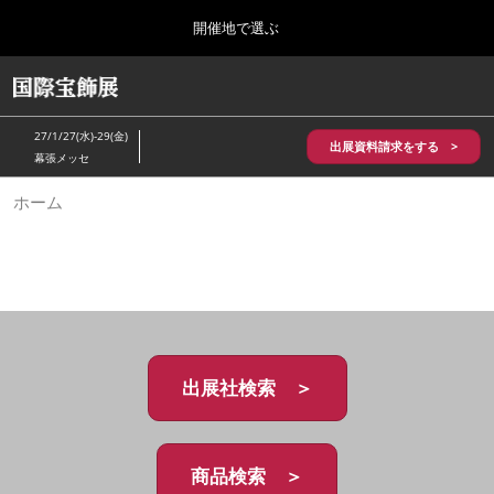
Press
ス
開催地で選ぶ
Escape
キ
to
ッ
close
HOME
グ
プ
the
ロ
2026年10月28日
し
ー
menu.
パシフィコ横浜/Pacifico Yokohama,Japan
27/1/27(水)-29(金)
バ
出展資料請求をする >
て
幕張メッセ
ル
進
ナ
5月_神戸 国際宝飾展
ホーム
ビ
む
2027年05月20日
ゲ
神戸国際展示場/ Kobe International Exhibition Hall, Japan
ー
シ
ョ
10月_国際宝飾展 秋
ン
2026年10月28日
を
パシフィコ横浜/Pacifico Yokohama,Japan
折
り
た
出展社検索 ＞
1月_国際宝飾展
た
2027年01月27日
む
幕張メッセ/Makuhari Messe
商品検索 ＞