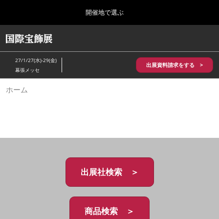
Press
ス
開催地で選ぶ
Escape
キ
to
ッ
close
HOME
グ
プ
the
ロ
2026年10月28日
し
ー
menu.
パシフィコ横浜/Pacifico Yokohama,Japan
27/1/27(水)-29(金)
バ
出展資料請求をする >
て
幕張メッセ
ル
進
ナ
5月_神戸 国際宝飾展
ホーム
ビ
む
2027年05月20日
ゲ
神戸国際展示場/ Kobe International Exhibition Hall, Japan
ー
シ
ョ
10月_国際宝飾展 秋
ン
2026年10月28日
を
パシフィコ横浜/Pacifico Yokohama,Japan
折
り
た
出展社検索 ＞
1月_国際宝飾展
た
2027年01月27日
む
幕張メッセ/Makuhari Messe
商品検索 ＞