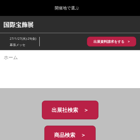
Press
ス
開催地で選ぶ
Escape
キ
to
ッ
close
HOME
グ
プ
the
ロ
2026年10月28日
し
ー
menu.
パシフィコ横浜/Pacifico Yokohama,Japan
27/1/27(水)-29(金)
バ
出展資料請求をする >
て
幕張メッセ
ル
進
ナ
5月_神戸 国際宝飾展
ホーム
ビ
む
2027年05月20日
ゲ
神戸国際展示場/ Kobe International Exhibition Hall, Japan
ー
シ
ョ
10月_国際宝飾展 秋
ン
2026年10月28日
を
パシフィコ横浜/Pacifico Yokohama,Japan
折
り
た
出展社検索 ＞
1月_国際宝飾展
た
2027年01月27日
む
幕張メッセ/Makuhari Messe
商品検索 ＞