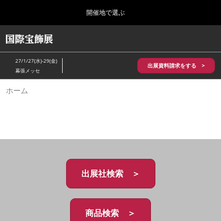
Press
ス
開催地で選ぶ
Escape
キ
to
ッ
close
HOME
グ
プ
the
ロ
2026年10月28日
し
ー
menu.
パシフィコ横浜/Pacifico Yokohama,Japan
27/1/27(水)-29(金)
バ
出展資料請求をする >
て
幕張メッセ
ル
進
ナ
5月_神戸 国際宝飾展
ホーム
ビ
む
2027年05月20日
ゲ
神戸国際展示場/ Kobe International Exhibition Hall, Japan
ー
シ
ョ
10月_国際宝飾展 秋
ン
2026年10月28日
を
パシフィコ横浜/Pacifico Yokohama,Japan
折
り
た
出展社検索 ＞
1月_国際宝飾展
た
2027年01月27日
む
幕張メッセ/Makuhari Messe
商品検索 ＞