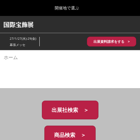
Press
ス
開催地で選ぶ
Escape
キ
to
ッ
close
HOME
グ
プ
the
ロ
2026年10月28日
し
ー
menu.
パシフィコ横浜/Pacifico Yokohama,Japan
27/1/27(水)-29(金)
バ
出展資料請求をする >
て
幕張メッセ
ル
進
ナ
5月_神戸 国際宝飾展
ホーム
ビ
む
2027年05月20日
ゲ
神戸国際展示場/ Kobe International Exhibition Hall, Japan
ー
シ
ョ
10月_国際宝飾展 秋
ン
2026年10月28日
を
パシフィコ横浜/Pacifico Yokohama,Japan
折
り
た
出展社検索 ＞
1月_国際宝飾展
た
2027年01月27日
む
幕張メッセ/Makuhari Messe
商品検索 ＞