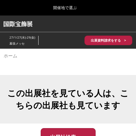
Press
ス
開催地で選ぶ
Escape
キ
to
ッ
close
HOME
グ
プ
the
ロ
2026年10月28日
し
ー
menu.
パシフィコ横浜/Pacifico Yokohama,Japan
27/1/27(水)-29(金)
バ
出展資料請求をする >
て
幕張メッセ
ル
進
ナ
5月_神戸 国際宝飾展
ホーム
ビ
む
2027年05月20日
ゲ
神戸国際展示場/ Kobe International Exhibition Hall, Japan
ー
シ
ョ
10月_国際宝飾展 秋
ン
2026年10月28日
を
この出展社を見ている人は、こ
パシフィコ横浜/Pacifico Yokohama,Japan
折
り
ちらの出展社も見ています
た
1月_国際宝飾展
た
2027年01月27日
む
幕張メッセ/Makuhari Messe