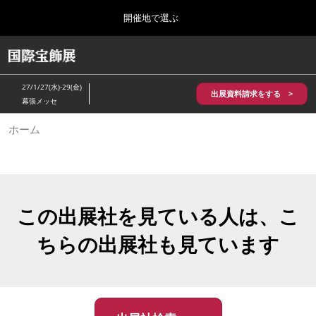
Press
ス
開催地で選ぶ
Escape
キ
to
ッ
close
HOME
グ
プ
the
ロ
2026年10月28日
し
ー
menu.
パシフィコ横浜/Pacifico Yokohama,Japan
27/1/27(水)-29(金)
バ
出展資料請求をする >
て
幕張メッセ
ル
進
ナ
5月_神戸 国際宝飾展
ホーム
ビ
む
2027年05月20日
ゲ
神戸国際展示場/ Kobe International Exhibition Hall, Japan
ー
シ
ョ
10月_国際宝飾展 秋
ン
2026年10月28日
を
この出展社を見ている人は、こ
パシフィコ横浜/Pacifico Yokohama,Japan
折
り
ちらの出展社も見ています
た
1月_国際宝飾展
た
2027年01月27日
む
幕張メッセ/Makuhari Messe