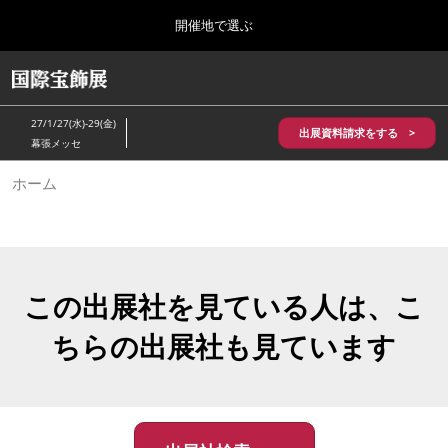
Press
ス
開催地で選ぶ
Escape
キ
to
ッ
close
HOME
グ
プ
the
ロ
2026年10月28日
し
ー
menu.
パシフィコ横浜/Pacifico Yokohama,Japan
27/1/27(水)-29(金)
バ
出展資料請求をする >
て
幕張メッセ
ル
進
ナ
5月_神戸 国際宝飾展
ホーム
ビ
む
2027年05月20日
ゲ
神戸国際展示場/ Kobe International Exhibition Hall, Japan
ー
シ
ョ
10月_国際宝飾展 秋
ン
2026年10月28日
を
この出展社を見ている人は、こ
パシフィコ横浜/Pacifico Yokohama,Japan
折
り
ちらの出展社も見ています
た
1月_国際宝飾展
た
2027年01月27日
む
幕張メッセ/Makuhari Messe