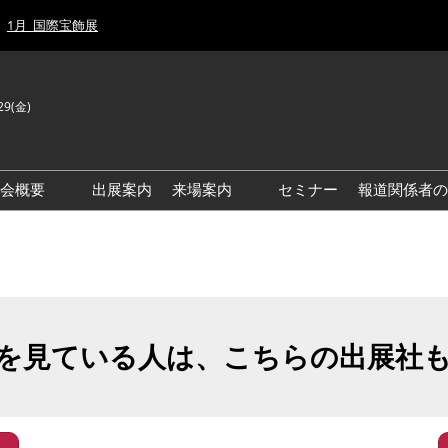
1月_国際宝飾展
29(金)
J
E
示会概要
出展案内
来場案内
セミナー
報道関係者の
前回来場者数
前回(2026年)会場風景
ゾーンマップ
IJT 出展社おすすめ商品ガイ
ド
を見ている人は、こちらの出展社
アクセス・来場ガイド