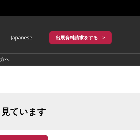
Japanese
出展資料請求をする >
apanese
nglish
方へ
繁體中文
も見ています