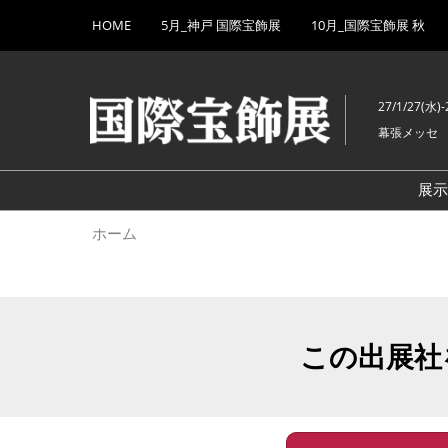
Press
ス
HOME
5月_神戸 国際宝飾展
10月_国際宝飾展 秋
Escape
キ
to
ッ
close
プ
the
27/1/27(水)-
し
menu.
幕張メッセ
て
進
む
展
ホーム
この出展社