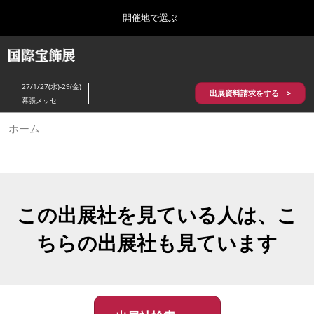
Press
ス
開催地で選ぶ
Escape
キ
to
ッ
close
HOME
グ
プ
the
ロ
2026年10月28日
し
ー
menu.
パシフィコ横浜/Pacifico Yokohama,Japan
27/1/27(水)-29(金)
バ
出展資料請求をする >
て
幕張メッセ
ル
進
ナ
5月_神戸 国際宝飾展
ホーム
ビ
む
2027年05月20日
ゲ
神戸国際展示場/ Kobe International Exhibition Hall, Japan
ー
シ
ョ
10月_国際宝飾展 秋
ン
2026年10月28日
を
この出展社を見ている人は、こ
パシフィコ横浜/Pacifico Yokohama,Japan
折
り
ちらの出展社も見ています
た
1月_国際宝飾展
た
2027年01月27日
む
幕張メッセ/Makuhari Messe