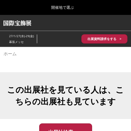
Press
ス
開催地で選ぶ
Escape
キ
to
ッ
close
HOME
グ
プ
the
ロ
2026年10月28日
し
ー
menu.
パシフィコ横浜/Pacifico Yokohama,Japan
27/1/27(水)-29(金)
バ
出展資料請求をする >
て
幕張メッセ
ル
進
ナ
5月_神戸 国際宝飾展
ホーム
ビ
む
2027年05月20日
ゲ
神戸国際展示場/ Kobe International Exhibition Hall, Japan
ー
シ
ョ
10月_国際宝飾展 秋
ン
2026年10月28日
を
この出展社を見ている人は、こ
パシフィコ横浜/Pacifico Yokohama,Japan
折
り
ちらの出展社も見ています
た
1月_国際宝飾展
た
2027年01月27日
む
幕張メッセ/Makuhari Messe