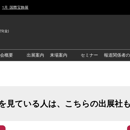
1月_国際宝飾展
29(金)
J
E
示会概要
出展案内
来場案内
セミナー
報道関係者の
前回来場者数
前回(2026年)会場風景
ゾーンマップ
IJT 出展社おすすめ商品ガイ
ド
を見ている人は、こちらの出展社
アクセス・来場ガイド