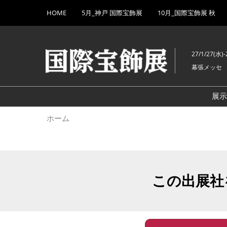
Press
ス
HOME
5月_神戸 国際宝飾展
10月_国際宝飾展 秋
Escape
キ
to
ッ
close
プ
the
27/1/27(水)-
し
menu.
幕張メッセ
て
進
む
展
ホーム
この出展社