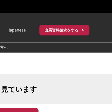
Japanese
出展資料請求をする >
apanese
nglish
方へ
繁體中文
も見ています