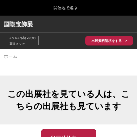
Press
ス
開催地で選ぶ
Escape
キ
to
ッ
close
HOME
グ
プ
the
ロ
2026年10月28日
し
ー
menu.
パシフィコ横浜/Pacifico Yokohama,Japan
27/1/27(水)-29(金)
バ
出展資料請求をする >
て
幕張メッセ
ル
進
ナ
5月_神戸 国際宝飾展
ホーム
ビ
む
2027年05月20日
ゲ
神戸国際展示場/ Kobe International Exhibition Hall, Japan
ー
シ
ョ
10月_国際宝飾展 秋
ン
2026年10月28日
を
この出展社を見ている人は、こ
パシフィコ横浜/Pacifico Yokohama,Japan
折
り
ちらの出展社も見ています
た
1月_国際宝飾展
た
2027年01月27日
む
幕張メッセ/Makuhari Messe