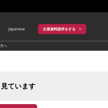
Japanese
出展資料請求をする >
apanese
nglish
方へ
繁體中文
も見ています