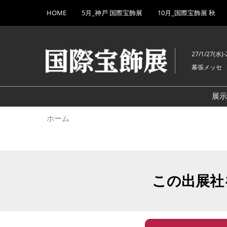
Press
ス
HOME
5月_神戸 国際宝飾展
10月_国際宝飾展 秋
Escape
キ
to
ッ
close
プ
the
27/1/27(水)-
し
menu.
幕張メッセ
て
進
む
展
ホーム
この出展社