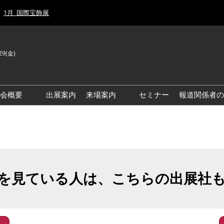
1月_国際宝飾展
29(金)
J
E
示会概要
出展案内
来場案内
セミナー
報道関係者の
前回来場者数
前回(2026年)会場風景
ゾーンマップ
IJT 出展社おすすめ商品ガイ
ド
を見ている人は、こちらの出展社
アクセス・来場ガイド