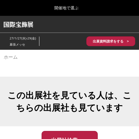
Press
ス
開催地で選ぶ
Escape
キ
to
ッ
close
HOME
グ
プ
the
ロ
2026年10月28日
し
ー
menu.
パシフィコ横浜/Pacifico Yokohama,Japan
27/1/27(水)-29(金)
バ
出展資料請求をする >
て
幕張メッセ
ル
進
ナ
5月_神戸 国際宝飾展
ホーム
ビ
む
2027年05月20日
ゲ
神戸国際展示場/ Kobe International Exhibition Hall, Japan
ー
シ
ョ
10月_国際宝飾展 秋
ン
2026年10月28日
を
この出展社を見ている人は、こ
パシフィコ横浜/Pacifico Yokohama,Japan
折
り
ちらの出展社も見ています
た
1月_国際宝飾展
た
2027年01月27日
む
幕張メッセ/Makuhari Messe