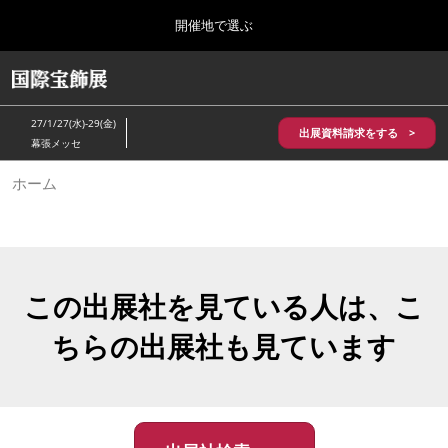
Press
ス
開催地で選ぶ
Escape
キ
to
ッ
close
HOME
グ
プ
the
ロ
2026年10月28日
し
ー
menu.
パシフィコ横浜/Pacifico Yokohama,Japan
27/1/27(水)-29(金)
バ
出展資料請求をする >
て
幕張メッセ
ル
進
ナ
5月_神戸 国際宝飾展
ホーム
ビ
む
2027年05月20日
ゲ
神戸国際展示場/ Kobe International Exhibition Hall, Japan
ー
シ
ョ
10月_国際宝飾展 秋
ン
2026年10月28日
を
この出展社を見ている人は、こ
パシフィコ横浜/Pacifico Yokohama,Japan
折
り
ちらの出展社も見ています
た
1月_国際宝飾展
た
2027年01月27日
む
幕張メッセ/Makuhari Messe