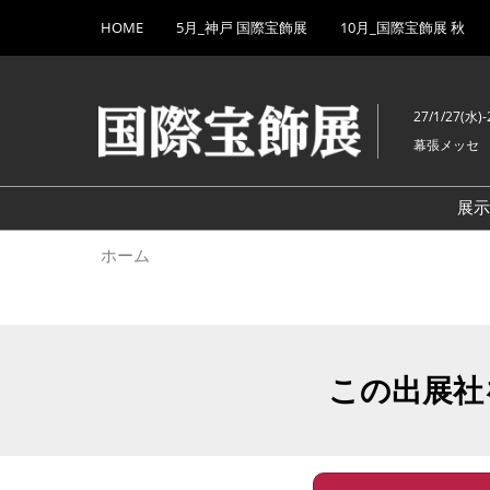
Press
ス
HOME
5月_神戸 国際宝飾展
10月_国際宝飾展 秋
Escape
キ
to
ッ
close
プ
the
27/1/27(水)-
し
menu.
幕張メッセ
て
進
む
展
ホーム
この出展社