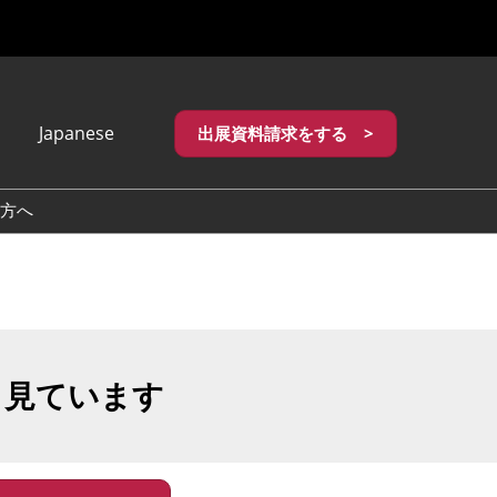
Japanese
出展資料請求をする >
apanese
nglish
方へ
繁體中文
も見ています