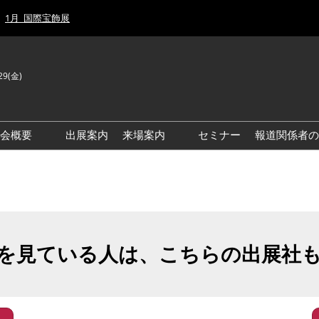
1月_国際宝飾展
29(金)
J
E
示会概要
出展案内
来場案内
セミナー
報道関係者の
前回来場者数
前回(2026年)会場風景
ゾーンマップ
IJT 出展社おすすめ商品ガイ
ド
を見ている人は、こちらの出展社
アクセス・来場ガイド