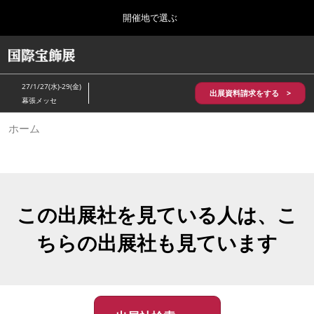
Press
ス
開催地で選ぶ
Escape
キ
to
ッ
close
HOME
グ
プ
the
ロ
2026年10月28日
し
ー
menu.
パシフィコ横浜/Pacifico Yokohama,Japan
27/1/27(水)-29(金)
バ
出展資料請求をする >
て
幕張メッセ
ル
進
ナ
5月_神戸 国際宝飾展
ホーム
ビ
む
2027年05月20日
ゲ
神戸国際展示場/ Kobe International Exhibition Hall, Japan
ー
シ
ョ
10月_国際宝飾展 秋
ン
2026年10月28日
を
この出展社を見ている人は、こ
パシフィコ横浜/Pacifico Yokohama,Japan
折
り
ちらの出展社も見ています
た
1月_国際宝飾展
た
2027年01月27日
む
幕張メッセ/Makuhari Messe