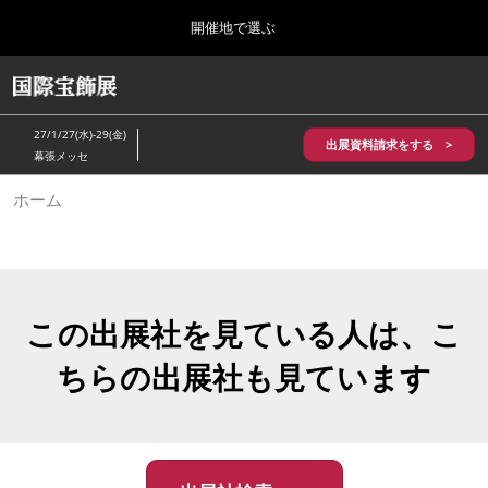
Press
ス
開催地で選ぶ
Escape
キ
to
ッ
close
HOME
グ
プ
the
ロ
2026年10月28日
し
ー
menu.
パシフィコ横浜/Pacifico Yokohama,Japan
27/1/27(水)-29(金)
バ
出展資料請求をする >
て
幕張メッセ
ル
進
ナ
5月_神戸 国際宝飾展
ホーム
ビ
む
2027年05月20日
ゲ
神戸国際展示場/ Kobe International Exhibition Hall, Japan
ー
シ
ョ
10月_国際宝飾展 秋
ン
2026年10月28日
を
この出展社を見ている人は、こ
パシフィコ横浜/Pacifico Yokohama,Japan
折
り
ちらの出展社も見ています
た
1月_国際宝飾展
た
2027年01月27日
む
幕張メッセ/Makuhari Messe