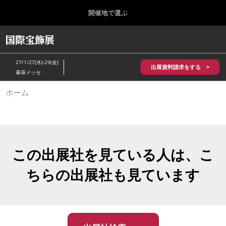
Press
ス
開催地で選ぶ
Escape
キ
to
ッ
close
HOME
グ
プ
the
ロ
2026年10月28日
し
ー
menu.
パシフィコ横浜/Pacifico Yokohama,Japan
27/1/27(水)-29(金)
バ
出展資料請求をする >
て
幕張メッセ
ル
進
ナ
5月_神戸 国際宝飾展
ホーム
ビ
む
2027年05月20日
ゲ
神戸国際展示場/ Kobe International Exhibition Hall, Japan
ー
シ
ョ
10月_国際宝飾展 秋
ン
2026年10月28日
を
この出展社を見ている人は、こ
パシフィコ横浜/Pacifico Yokohama,Japan
折
り
ちらの出展社も見ています
た
1月_国際宝飾展
た
2027年01月27日
む
幕張メッセ/Makuhari Messe