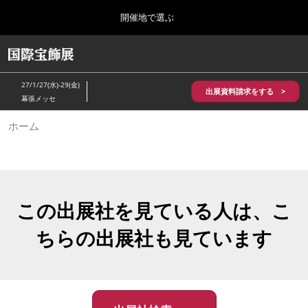
Press
ス
開催地で選ぶ
Escape
キ
to
ッ
close
HOME
グ
プ
the
ロ
2026年10月28日
し
ー
menu.
パシフィコ横浜/Pacifico Yokohama,Japan
27/1/27(水)-29(金)
バ
出展資料請求をする >
て
幕張メッセ
ル
進
ナ
5月_神戸 国際宝飾展
ホーム
ビ
む
2027年05月20日
ゲ
神戸国際展示場/ Kobe International Exhibition Hall, Japan
ー
シ
ョ
10月_国際宝飾展 秋
ン
2026年10月28日
を
この出展社を見ている人は、こ
パシフィコ横浜/Pacifico Yokohama,Japan
折
り
ちらの出展社も見ています
た
1月_国際宝飾展
た
2027年01月27日
む
幕張メッセ/Makuhari Messe