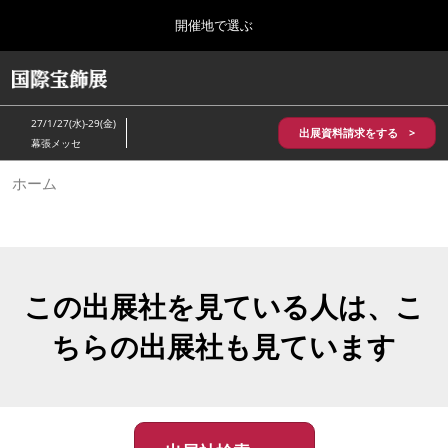
Press
ス
開催地で選ぶ
Escape
キ
to
ッ
close
HOME
グ
プ
the
ロ
2026年10月28日
し
ー
menu.
パシフィコ横浜/Pacifico Yokohama,Japan
27/1/27(水)-29(金)
バ
出展資料請求をする >
て
幕張メッセ
ル
進
ナ
5月_神戸 国際宝飾展
ホーム
ビ
む
2027年05月20日
ゲ
神戸国際展示場/ Kobe International Exhibition Hall, Japan
ー
シ
ョ
10月_国際宝飾展 秋
ン
2026年10月28日
を
この出展社を見ている人は、こ
パシフィコ横浜/Pacifico Yokohama,Japan
折
り
ちらの出展社も見ています
た
1月_国際宝飾展
た
2027年01月27日
む
幕張メッセ/Makuhari Messe