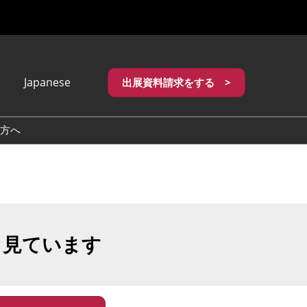
Japanese
出展資料請求をする >
apanese
nglish
方へ
繁體中文
も見ています