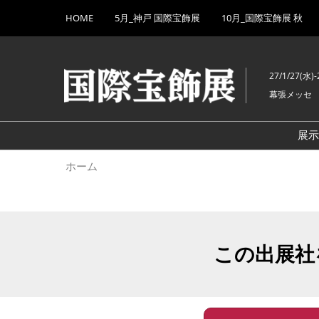
Press
ス
HOME
5月_神戸 国際宝飾展
10月_国際宝飾展 秋
Escape
キ
to
ッ
close
プ
the
27/1/27(水)-
し
menu.
幕張メッセ
て
進
む
展
ホーム
この出展社