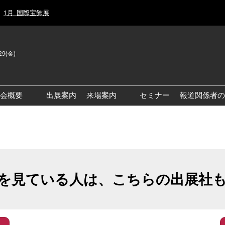
1月_国際宝飾展
29(金)
J
E
示会概要
出展案内
来場案内
セミナー
報道関係者の
前回来場者数
前回(2026年)会場風景
ゾーンマップ
IJT 出展社おすすめ商品ガイ
ド
を見ている人は、こちらの出展社
アクセス・来場ガイド