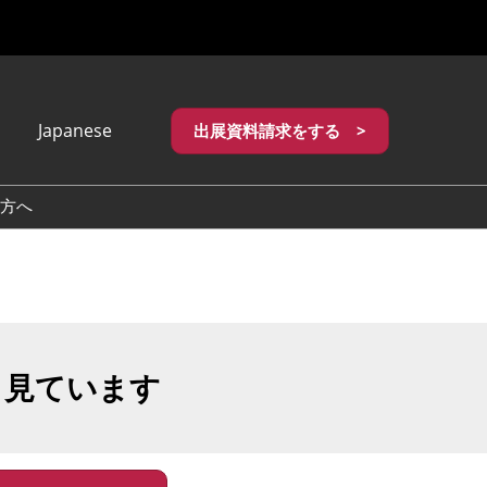
Japanese
出展資料請求をする >
apanese
nglish
方へ
繁體中文
も見ています