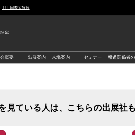
1月_国際宝飾展
29(金)
J
E
示会概要
出展案内
来場案内
セミナー
報道関係者の
前回来場者数
前回(2026年)会場風景
ゾーンマップ
IJT 出展社おすすめ商品ガイ
ド
を見ている人は、こちらの出展社
アクセス・来場ガイド