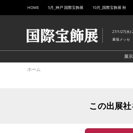
Press
ス
HOME
5月_神戸 国際宝飾展
10月_国際宝飾展 秋
Escape
キ
to
ッ
close
プ
the
27/1/27(水)-
し
menu.
幕張メッセ
て
進
む
展
ホーム
この出展社