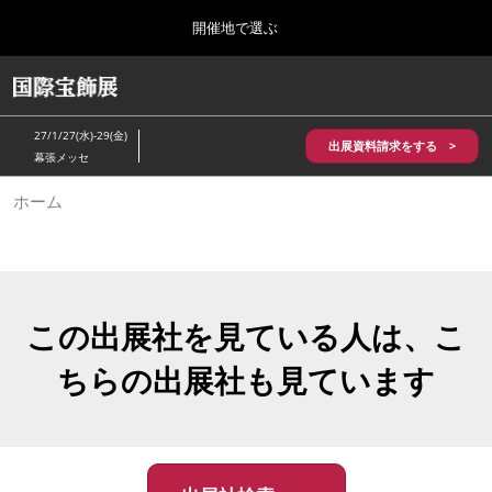
Press
ス
開催地で選ぶ
Escape
キ
to
ッ
close
HOME
グ
プ
the
ロ
2026年10月28日
し
ー
menu.
パシフィコ横浜/Pacifico Yokohama,Japan
27/1/27(水)-29(金)
バ
出展資料請求をする >
て
幕張メッセ
ル
進
ナ
5月_神戸 国際宝飾展
ホーム
ビ
む
2027年05月20日
ゲ
神戸国際展示場/ Kobe International Exhibition Hall, Japan
ー
シ
ョ
10月_国際宝飾展 秋
ン
2026年10月28日
を
この出展社を見ている人は、こ
パシフィコ横浜/Pacifico Yokohama,Japan
折
り
ちらの出展社も見ています
た
1月_国際宝飾展
た
2027年01月27日
む
幕張メッセ/Makuhari Messe