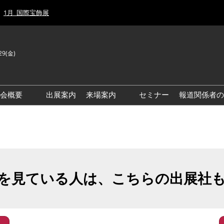
1月_国際宝飾展
29(金)
J
E
示会概要
出展案内
来場案内
セミナー
報道関係者の
前回来場者数
前回(2026年)会場風景
ゾーンマップ
IJT 出展社おすすめ商品ガイ
ド
を見ている人は、こちらの出展社
アクセス・来場ガイド