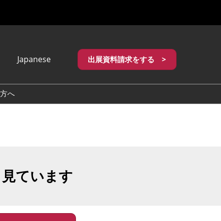
Japanese
出展資料請求をする >
apanese
nglish
方へ
繁體中文
も見ています