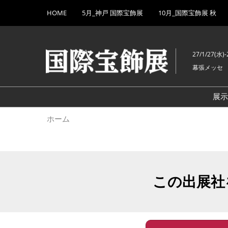
Press
ス
HOME
5月_神戸 国際宝飾展
10月_国際宝飾展 秋
Escape
キ
to
ッ
close
プ
the
27/1/27(水)-
し
menu.
幕張メッセ
て
進
む
展
ホーム
この出展社