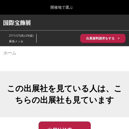
Press
ス
開催地で選ぶ
Escape
キ
to
ッ
close
HOME
グ
プ
the
ロ
2026年10月28日
し
ー
menu.
パシフィコ横浜/Pacifico Yokohama,Japan
27/1/27(水)-29(金)
バ
出展資料請求をする >
て
幕張メッセ
ル
進
ナ
5月_神戸 国際宝飾展
ホーム
ビ
む
2027年05月20日
ゲ
神戸国際展示場/ Kobe International Exhibition Hall, Japan
ー
シ
ョ
10月_国際宝飾展 秋
ン
2026年10月28日
を
この出展社を見ている人は、こ
パシフィコ横浜/Pacifico Yokohama,Japan
折
り
ちらの出展社も見ています
た
1月_国際宝飾展
た
2027年01月27日
む
幕張メッセ/Makuhari Messe