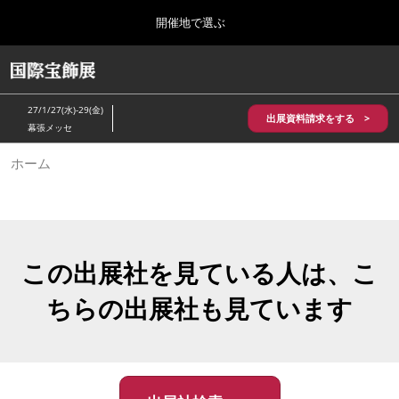
Press
ス
開催地で選ぶ
Escape
キ
to
ッ
close
HOME
グ
プ
the
ロ
2026年10月28日
し
ー
menu.
パシフィコ横浜/Pacifico Yokohama,Japan
27/1/27(水)-29(金)
バ
出展資料請求をする >
て
幕張メッセ
ル
進
ナ
5月_神戸 国際宝飾展
ホーム
ビ
む
2027年05月20日
ゲ
神戸国際展示場/ Kobe International Exhibition Hall, Japan
ー
シ
ョ
10月_国際宝飾展 秋
ン
2026年10月28日
を
この出展社を見ている人は、こ
パシフィコ横浜/Pacifico Yokohama,Japan
折
り
ちらの出展社も見ています
た
1月_国際宝飾展
た
2027年01月27日
む
幕張メッセ/Makuhari Messe