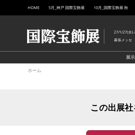
Press
ス
HOME
5月_神戸 国際宝飾展
10月_国際宝飾展 秋
Escape
キ
to
ッ
close
プ
the
27/1/27(水)-
し
menu.
幕張メッセ
て
進
む
展
ホーム
この出展社