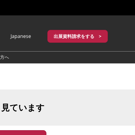
Japanese
出展資料請求をする >
apanese
nglish
方へ
繁體中文
も見ています