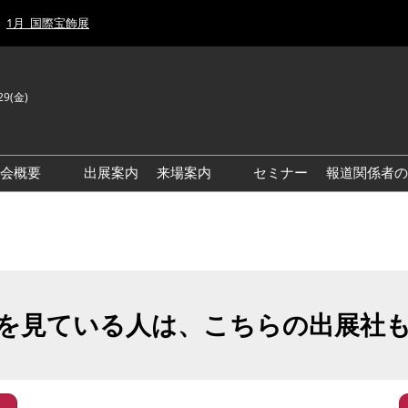
1月_国際宝飾展
29(金)
J
E
示会概要
出展案内
来場案内
セミナー
報道関係者の
前回来場者数
前回(2026年)会場風景
ゾーンマップ
IJT 出展社おすすめ商品ガイ
ド
を見ている人は、こちらの出展社
アクセス・来場ガイド