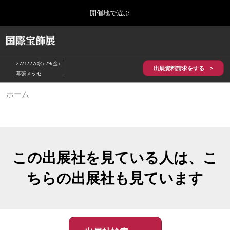
Press
ス
開催地で選ぶ
Escape
キ
to
ッ
close
HOME
グ
プ
the
ロ
2026年10月28日
し
ー
menu.
パシフィコ横浜/Pacifico Yokohama,Japan
27/1/27(水)-29(金)
バ
出展資料請求をする >
て
幕張メッセ
ル
進
ナ
5月_神戸 国際宝飾展
ホーム
ビ
む
2027年05月20日
ゲ
神戸国際展示場/ Kobe International Exhibition Hall, Japan
ー
シ
ョ
10月_国際宝飾展 秋
ン
2026年10月28日
を
この出展社を見ている人は、こ
パシフィコ横浜/Pacifico Yokohama,Japan
折
り
ちらの出展社も見ています
た
1月_国際宝飾展
た
2027年01月27日
む
幕張メッセ/Makuhari Messe