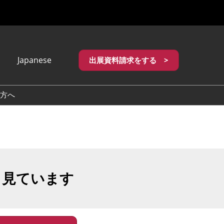
Japanese
出展資料請求をする >
apanese
nglish
方へ
繁體中文
も見ています