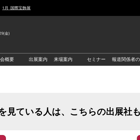
1月_国際宝飾展
29(金)
J
E
示会概要
出展案内
来場案内
セミナー
報道関係者の
前回来場者数
前回(2026年)会場風景
ゾーンマップ
IJT 出展社おすすめ商品ガイ
ド
を見ている人は、こちらの出展社
アクセス・来場ガイド