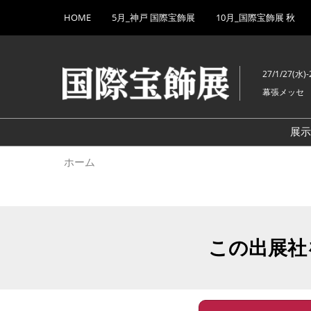
Press
ス
HOME
5月_神戸 国際宝飾展
10月_国際宝飾展 秋
Escape
キ
to
ッ
close
プ
the
27/1/27(水)-
し
menu.
幕張メッセ
て
進
む
展
ホーム
この出展社