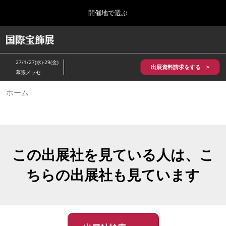
Press
ス
開催地で選ぶ
Escape
キ
to
ッ
close
HOME
グ
プ
the
ロ
2026年10月28日
し
ー
menu.
パシフィコ横浜/Pacifico Yokohama,Japan
27/1/27(水)-29(金)
バ
出展資料請求をする >
て
幕張メッセ
ル
進
ナ
5月_神戸 国際宝飾展
ホーム
ビ
む
2027年05月20日
ゲ
神戸国際展示場/ Kobe International Exhibition Hall, Japan
ー
シ
ョ
10月_国際宝飾展 秋
ン
2026年10月28日
を
この出展社を見ている人は、こ
パシフィコ横浜/Pacifico Yokohama,Japan
折
り
ちらの出展社も見ています
た
1月_国際宝飾展
た
2027年01月27日
む
幕張メッセ/Makuhari Messe