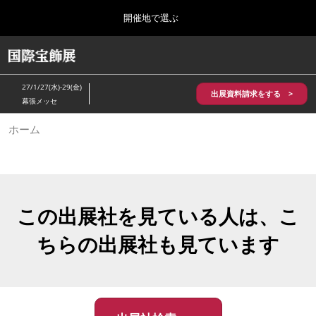
Press
ス
開催地で選ぶ
Escape
キ
to
ッ
close
HOME
グ
プ
the
ロ
2026年10月28日
し
ー
menu.
パシフィコ横浜/Pacifico Yokohama,Japan
27/1/27(水)-29(金)
バ
出展資料請求をする >
て
幕張メッセ
ル
進
ナ
5月_神戸 国際宝飾展
ホーム
ビ
む
2027年05月20日
ゲ
神戸国際展示場/ Kobe International Exhibition Hall, Japan
ー
シ
ョ
10月_国際宝飾展 秋
ン
2026年10月28日
を
この出展社を見ている人は、こ
パシフィコ横浜/Pacifico Yokohama,Japan
折
り
ちらの出展社も見ています
た
1月_国際宝飾展
た
2027年01月27日
む
幕張メッセ/Makuhari Messe