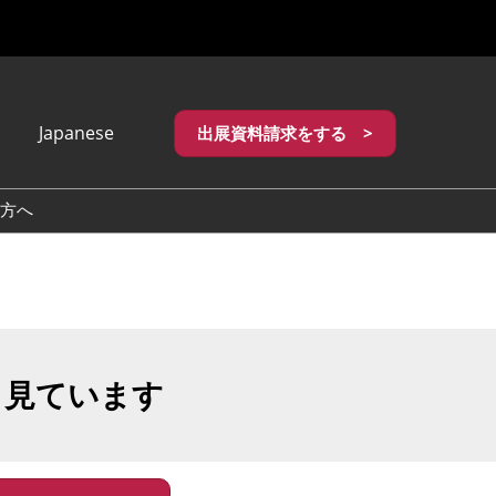
Japanese
出展資料請求をする >
apanese
nglish
方へ
繁體中文
も見ています