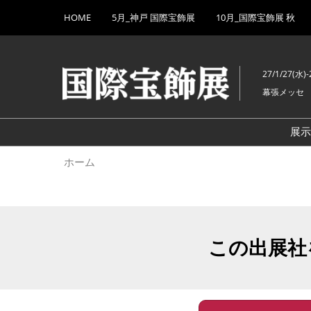
Press
ス
HOME
5月_神戸 国際宝飾展
10月_国際宝飾展 秋
Escape
キ
to
ッ
close
プ
the
27/1/27(水)-
し
menu.
幕張メッセ
て
進
む
展
ホーム
この出展社