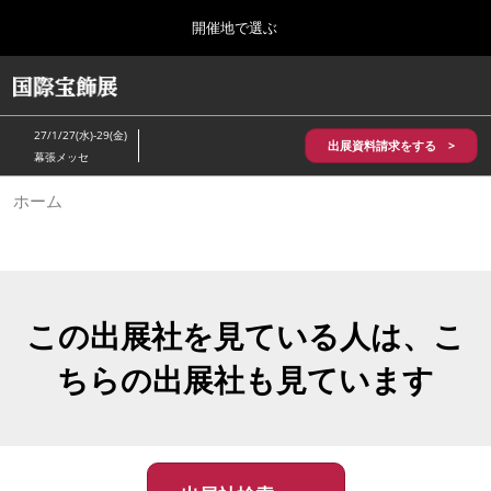
Press
ス
開催地で選ぶ
Escape
キ
to
ッ
close
HOME
グ
プ
the
ロ
2026年10月28日
し
ー
menu.
パシフィコ横浜/Pacifico Yokohama,Japan
27/1/27(水)-29(金)
バ
出展資料請求をする >
て
幕張メッセ
ル
進
ナ
5月_神戸 国際宝飾展
ホーム
ビ
む
2027年05月20日
ゲ
神戸国際展示場/ Kobe International Exhibition Hall, Japan
ー
シ
ョ
10月_国際宝飾展 秋
ン
2026年10月28日
を
この出展社を見ている人は、こ
パシフィコ横浜/Pacifico Yokohama,Japan
折
り
ちらの出展社も見ています
た
1月_国際宝飾展
た
2027年01月27日
む
幕張メッセ/Makuhari Messe