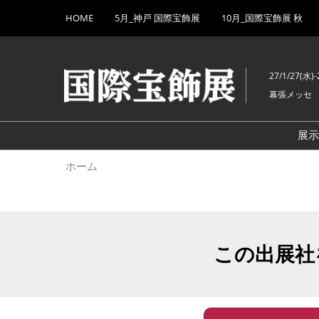
Press
ス
HOME
5月_神戸 国際宝飾展
10月_国際宝飾展 秋
Escape
キ
to
ッ
close
プ
the
27/1/27(水)-
し
menu.
幕張メッセ
て
進
む
展
ホーム
この出展社