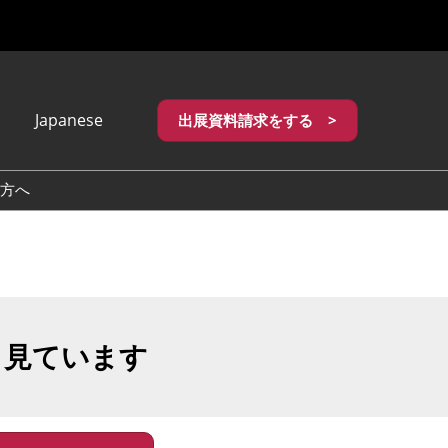
Japanese
出展資料請求をする >
apanese
nglish
方へ
繁體中文
も見ています