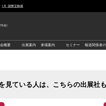
1月_国際宝飾展
29(金)
J
E
示会概要
出展案内
来場案内
セミナー
報道関係者の
前回来場者数
前回(2026年)会場風景
ゾーンマップ
IJT 出展社おすすめ商品ガイ
ド
を見ている人は、こちらの出展社
アクセス・来場ガイド