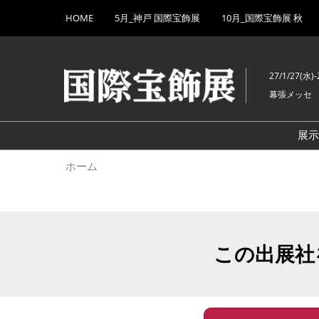
Press
ス
HOME
5月_神戸 国際宝飾展
10月_国際宝飾展 秋
Escape
キ
to
ッ
close
プ
the
27/1/27(水)-
し
menu.
幕張メッセ
て
進
む
展
ホーム
この出展社