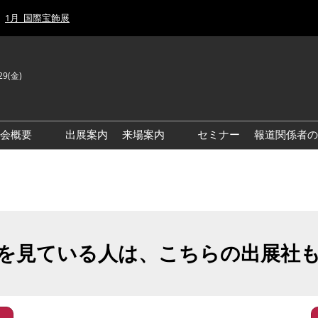
1月_国際宝飾展
29(金)
J
E
示会概要
出展案内
来場案内
セミナー
報道関係者の
前回来場者数
前回(2026年)会場風景
ゾーンマップ
IJT 出展社おすすめ商品ガイ
ド
を見ている人は、こちらの出展社
アクセス・来場ガイド