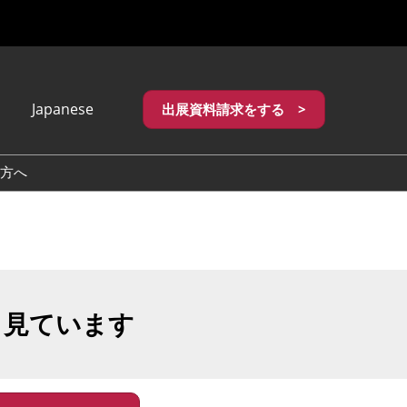
Japanese
出展資料請求をする >
apanese
nglish
方へ
繁體中文
も見ています