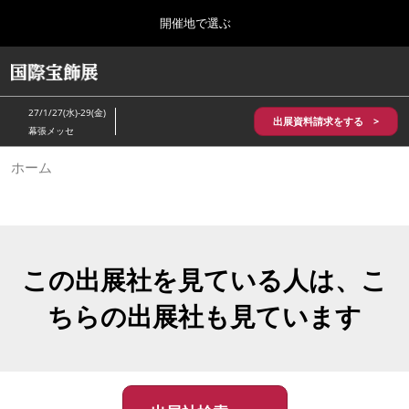
Press
ス
開催地で選ぶ
Escape
キ
to
ッ
close
HOME
グ
プ
the
ロ
2026年10月28日
し
ー
menu.
パシフィコ横浜/Pacifico Yokohama,Japan
27/1/27(水)-29(金)
バ
出展資料請求をする >
て
幕張メッセ
ル
進
ナ
5月_神戸 国際宝飾展
ホーム
ビ
む
2027年05月20日
ゲ
神戸国際展示場/ Kobe International Exhibition Hall, Japan
ー
シ
ョ
10月_国際宝飾展 秋
ン
2026年10月28日
を
この出展社を見ている人は、こ
パシフィコ横浜/Pacifico Yokohama,Japan
折
り
ちらの出展社も見ています
た
1月_国際宝飾展
た
2027年01月27日
む
幕張メッセ/Makuhari Messe