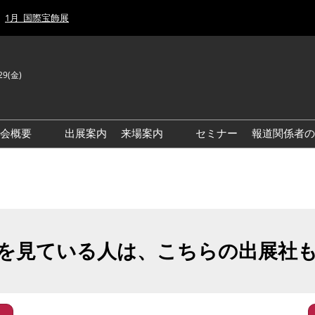
1月_国際宝飾展
29(金)
J
E
示会概要
出展案内
来場案内
セミナー
報道関係者の
前回来場者数
前回(2026年)会場風景
ゾーンマップ
IJT 出展社おすすめ商品ガイ
ド
を見ている人は、こちらの出展社
アクセス・来場ガイド