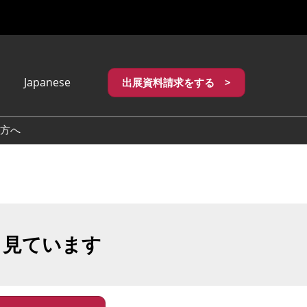
Japanese
出展資料請求をする >
apanese
nglish
方へ
繁體中文
も見ています