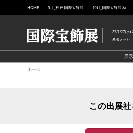
Press
ス
HOME
5月_神戸 国際宝飾展
10月_国際宝飾展 秋
Escape
キ
to
ッ
close
プ
the
27/1/27(水)-
し
menu.
幕張メッセ
て
進
む
展
ホーム
この出展社