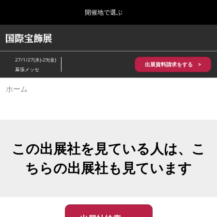
Press
ス
開催地で選ぶ
Escape
キ
to
ッ
close
HOME
グ
プ
the
ロ
2026年10月28日
し
ー
menu.
パシフィコ横浜/Pacifico Yokohama,Japan
27/1/27(水)-29(金)
バ
出展資料請求をする >
て
幕張メッセ
ル
進
ナ
5月_神戸 国際宝飾展
ホーム
ビ
む
2027年05月20日
ゲ
神戸国際展示場/ Kobe International Exhibition Hall, Japan
ー
シ
ョ
10月_国際宝飾展 秋
ン
2026年10月28日
を
この出展社を見ている人は、こ
パシフィコ横浜/Pacifico Yokohama,Japan
折
り
ちらの出展社も見ています
た
1月_国際宝飾展
た
2027年01月27日
む
幕張メッセ/Makuhari Messe